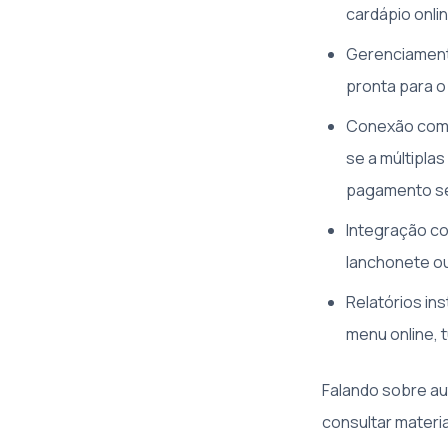
cardápio onlin
Gerenciamento
pronta para o 
Conexão com g
se a múltipla
pagamento sem
Integração co
lanchonete ou
Relatórios in
menu online, 
Falando sobre a
consultar materi