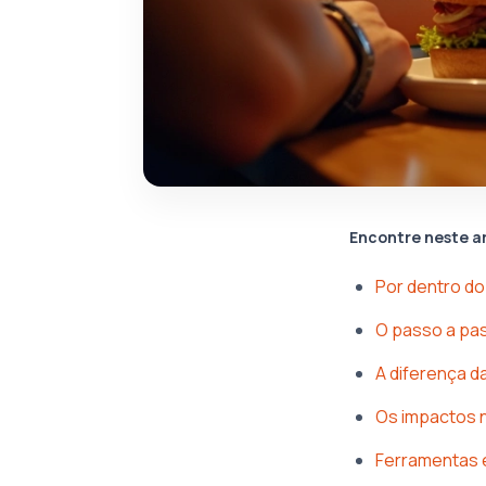
Encontre neste a
Por dentro do
O passo a pas
A diferença 
Os impactos n
Ferramentas e