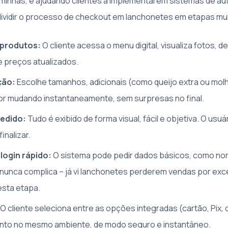
minhas, e ajudando clientes a implementarem sistemas de a
 dividir o processo de checkout em lanchonetes em etapas mui
 produtos:
O cliente acessa o menu digital, visualiza fotos, d
e preços atualizados.
ção:
Escolhe tamanhos, adicionais (como queijo extra ou molh
or mudando instantaneamente, sem surpresas no final.
edido:
Tudo é exibido de forma visual, fácil e objetiva. O usuár
inalizar.
login rápido:
O sistema pode pedir dados básicos, como no
nunca complica – já vi lanchonetes perderem vendas por ex
esta etapa.
O cliente seleciona entre as opções integradas (cartão, Pix, di
nto no mesmo ambiente, de modo seguro e instantâneo.