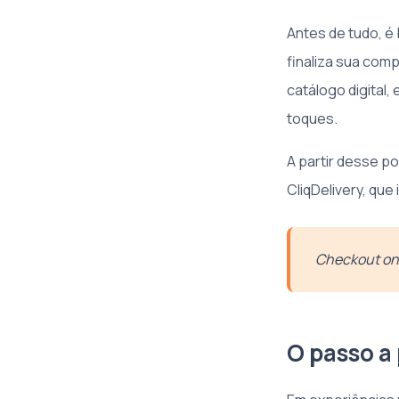
Antes de tudo, é
finaliza sua com
catálogo digital
toques.
A partir desse p
CliqDelivery, que
Checkout onl
O passo a