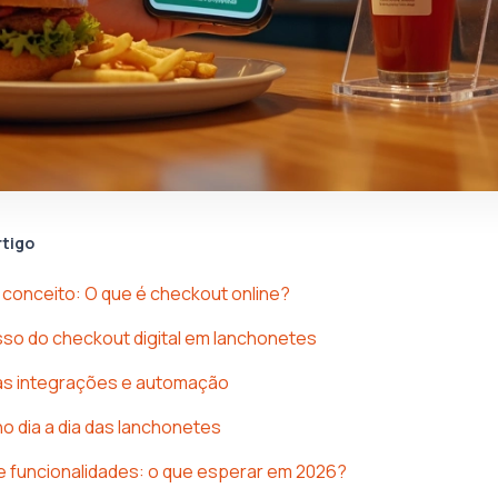
rtigo
 conceito: O que é checkout online?
so do checkout digital em lanchonetes
das integrações e automação
o dia a dia das lanchonetes
 funcionalidades: o que esperar em 2026?