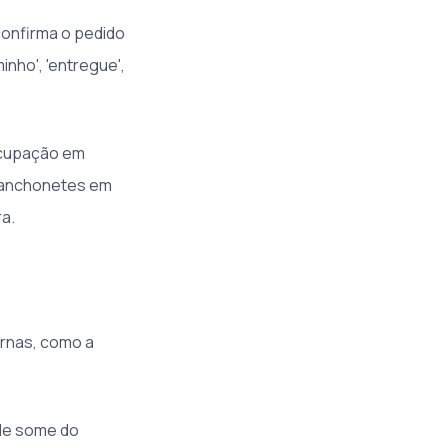
onfirma o pedido
nho', 'entregue',
eocupação em
 lanchonetes em
a.
rnas, como a
ele some do