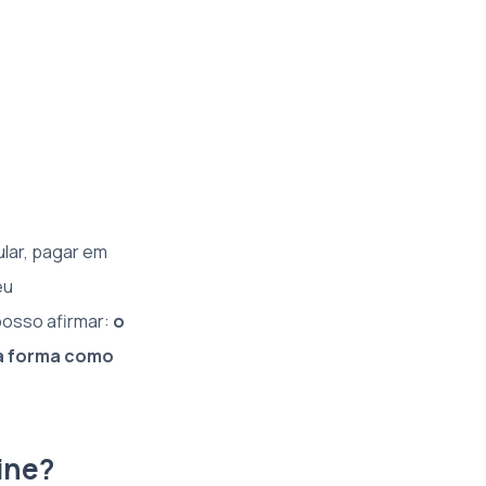
ular, pagar em
eu
 posso afirmar:
o
 a forma como
ine?