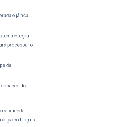
rada e já fica
istema integra-
para processar o
ipe da
rformance do
, recomendo
ologia no blog da