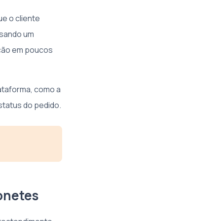
e o cliente
essando um
eição em poucos
lataforma, como a
status do pedido.
onetes