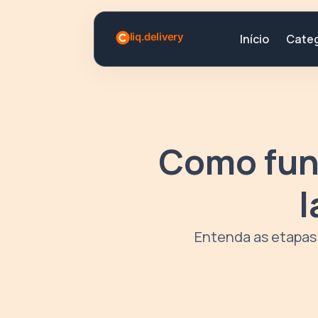
Categ
Início
Como func
l
Entenda as etapas