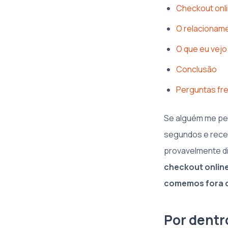
Checkout onl
O relacionam
O que eu vejo
Conclusão
Perguntas fr
Se alguém me per
segundos e receb
provavelmente dir
checkout onlin
comemos fora d
Por dentr