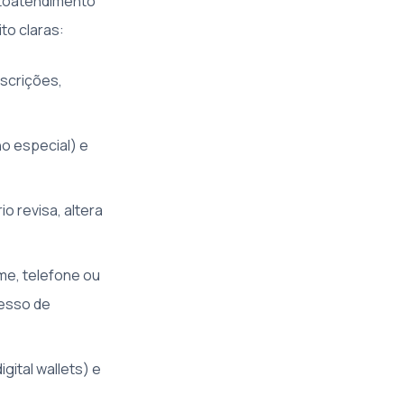
utoatendimento
to claras:
escrições,
o especial) e
io revisa, altera
me, telefone ou
cesso de
gital wallets) e