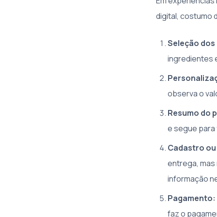
Em experiências 
digital, costumo
Seleção dos
ingredientes 
Personaliza
observa o val
Resumo do p
e segue para f
Cadastro ou 
entrega, mas 
informação n
Pagamento:
faz o pagame