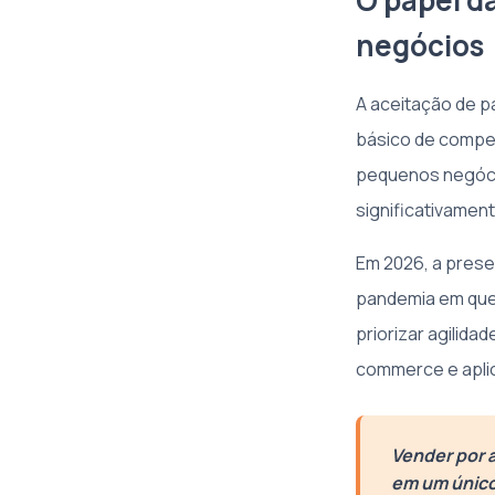
O papel d
negócios
A aceitação de p
básico de compe
pequenos negócio
significativamen
Em 2026, a prese
pandemia em que 
priorizar agilida
commerce e aplic
Vender por a
em um único