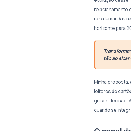
evolução desse m
relacionamento c
nas demandas rea
horizonte para 2
Transformar
tão ao alca
Minha proposta, a
leitores de cartõ
guiar a decisão. 
quando se integr