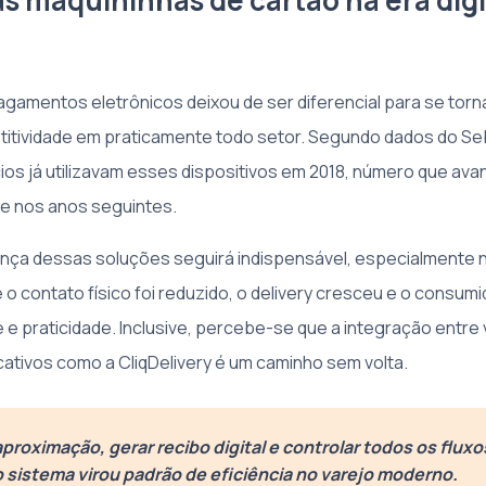
as maquininhas de cartão na era digi
agamentos eletrônicos deixou de ser diferencial para se torna
titividade em praticamente todo setor. Segundo dados do S
s já utilizavam esses dispositivos em 2018, número que ava
te nos anos seguintes.
nça dessas soluções seguirá indispensável, especialmente 
o contato físico foi reduzido, o delivery cresceu e o consum
de e praticidade. Inclusive, percebe-se que a integração entre 
ativos como a CliqDelivery é um caminho sem volta.
proximação, gerar recibo digital e controlar todos os fluxo
 sistema virou padrão de eficiência no varejo moderno.