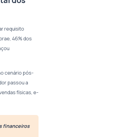
tal dos
r requisito
ebrae, 46% dos
nçou
no cenário pós-
idor passou a
vendas físicas, e-
s financeiros