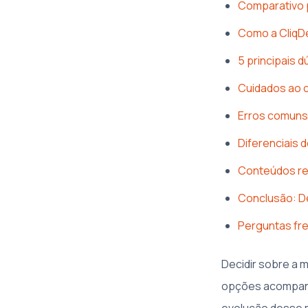
Comparativo 
Como a CliqDe
5 principais 
Cuidados ao c
Erros comuns 
Diferenciais 
Conteúdos re
Conclusão: De
Perguntas fr
Decidir sobre a m
opções acompanh