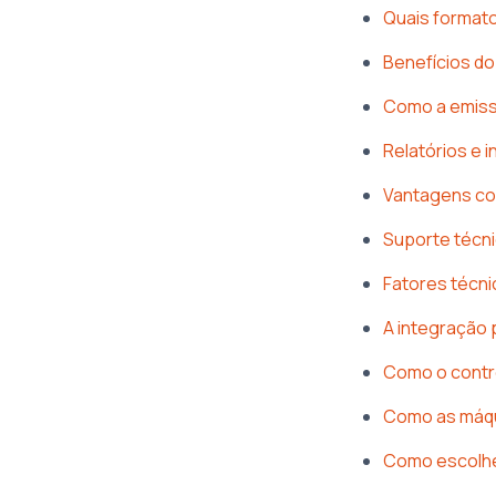
Quais formato
Benefícios d
Como a emissã
Relatórios e 
Vantagens com
Suporte técni
Fatores técni
A integração 
Como o contro
Como as máqui
Como escolhe