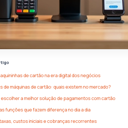
rtigo
aquininhas de cartão na era digital dos negócios
pos de máquinas de cartão: quais existem no mercado?
a escolher a melhor solução de pagamentos com cartão
 funções que fazem diferença no dia a dia
xas, custos iniciais e cobranças recorrentes