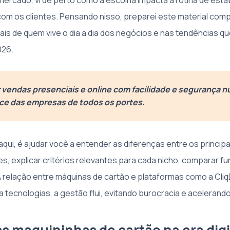
ercado, vi de perto como a escolha impacta a rotina de est
om os clientes. Pensando nisso, preparei este material com
is de quem vive o dia a dia dos negócios e nas tendências q
026.
 vendas presenciais e online com facilidade e segurança 
nce das empresas de todos os portes.
qui, é ajudar você a entender as diferenças entre os principa
es, explicar critérios relevantes para cada nicho, comparar f
A relação entre máquinas de cartão e plataformas como a CliqD
a tecnologias, a gestão flui, evitando burocracia e acelerand