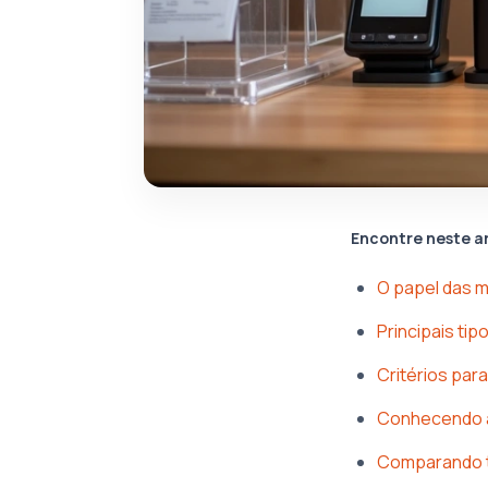
Encontre neste a
O papel das m
Principais ti
Critérios par
Conhecendo as
Comparando ta