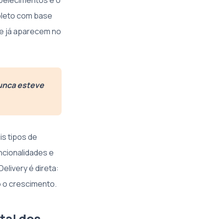
abelecimentos e o
pleto com base
ue já aparecem no
nunca esteve
is tipos de
uncionalidades e
elivery é direta:
o o crescimento.