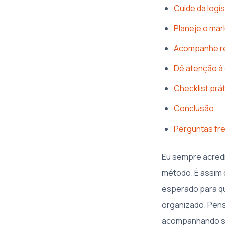
Cuide da logí
Planeje o mar
Acompanhe re
Dê atenção à
Checklist prát
Conclusão
Perguntas fre
Eu sempre acred
método. É assim 
esperado para qu
organizado. Pens
acompanhando so