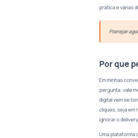
prática e várias
Planejar agor
Por que p
Em minhas conver
pergunta: vale m
digital vem se t
cliques, seja em 
ignorar o deliver
Uma plataforma c