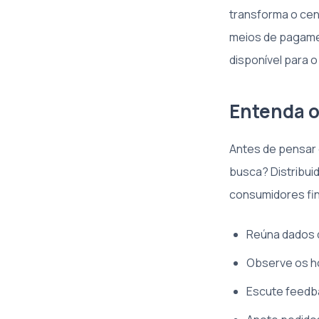
transforma o cen
meios de pagament
disponível para 
Entenda o
Antes de pensar 
busca? Distribui
consumidores fina
Reúna dados 
Observe os h
Escute feedb