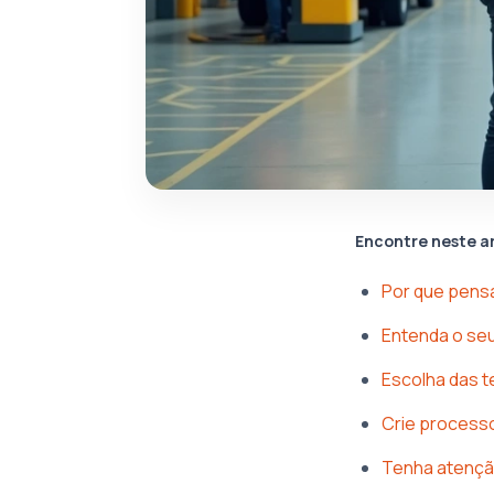
Encontre neste a
Por que pensa
Entenda o seu
Escolha das t
Crie processo
Tenha atençã