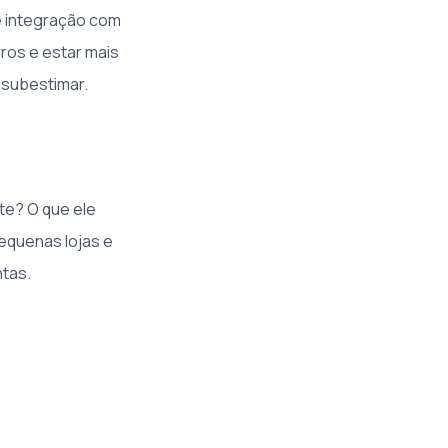
e integração com
rros e estar mais
 subestimar.
te? O que ele
equenas lojas e
ntas.