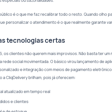
 especiais ou sazonalidades.
blico é o que me faz recalibrar todo o resto. Quando olho p
que personalizar o atendimento é o que realmente garante v
as tecnologias certas
6, os clientes não querem mais improvisos. Não basta ter um
rede social movimentada. O básico virou lançamento de aplic
onalizado e integração com meios de pagamento eletrônicos
a CliqDelivery brilham, pois já oferecem:
tal atualizado em tempo real
idos e clientes
al e de estoque