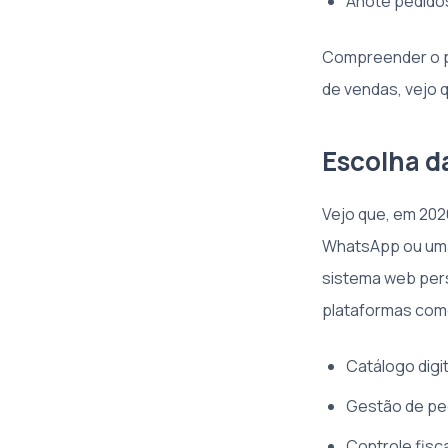
Anote pedidos
Compreender o pú
de vendas, vejo 
Escolha d
Vejo que, em 202
WhatsApp ou uma 
sistema web pers
plataformas como 
Catálogo digi
Gestão de ped
Controle fisc