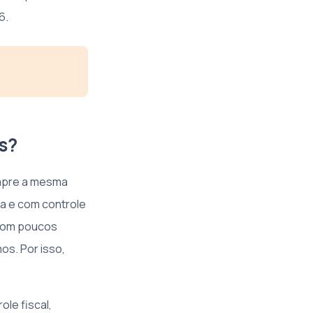
6.
s?
empre a mesma
da e com controle
 com poucos
os. Por isso,
le fiscal,