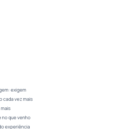
agem: exigem
so cada vez mais
 mais
e no que venho
o experiência