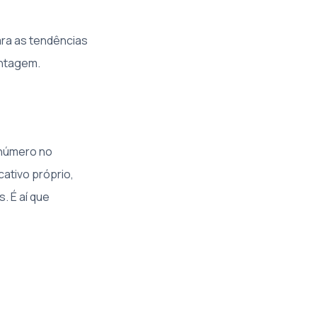
ara as tendências
antagem.
 número no
ativo próprio,
. É aí que