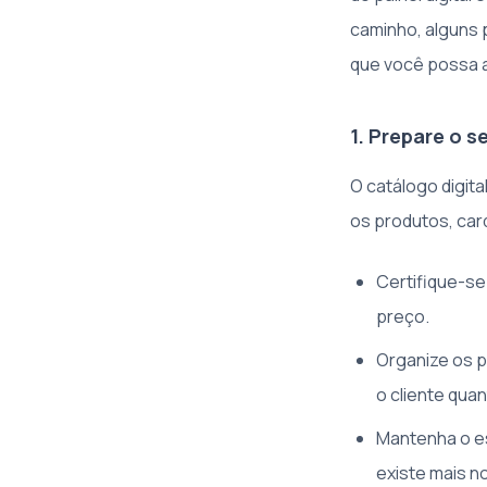
caminho, alguns 
que você possa a
1. Prepare o s
O catálogo digit
os produtos, car
Certifique-se
preço.
Organize os p
o cliente qua
Mantenha o es
existe mais no