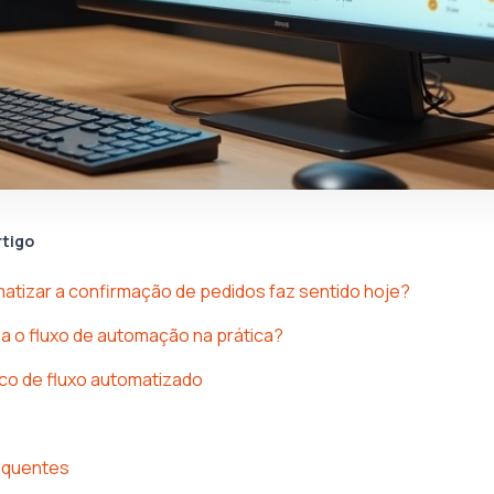
rtigo
atizar a confirmação de pedidos faz sentido hoje?
 o fluxo de automação na prática?
co de fluxo automatizado
equentes