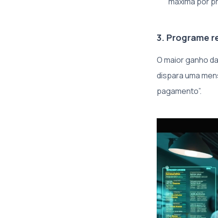
máxima por p
3. Programe r
O maior ganho da
dispara uma mens
pagamento”.