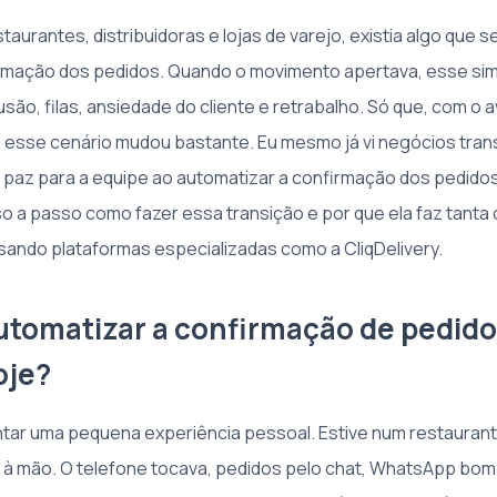
estaurantes, distribuidoras e lojas de varejo, existia algo que 
firmação dos pedidos. Quando o movimento apertava, esse s
são, filas, ansiedade do cliente e retrabalho. Só que, com o
s, esse cenário mudou bastante. Eu mesmo já vi negócios tra
o paz para a equipe ao automatizar a confirmação dos pedidos
so a passo como fazer essa transição e por que ela faz tanta 
ando plataformas especializadas como a CliqDelivery.
utomatizar a confirmação de pedido
oje?
ontar uma pequena experiência pessoal. Estive num restauran
à mão. O telefone tocava, pedidos pelo chat, WhatsApp bom