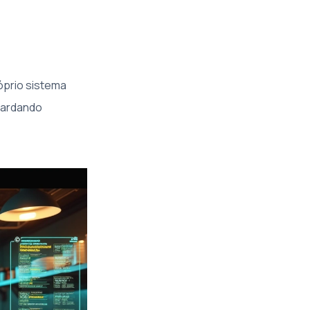
óprio sistema
uardando