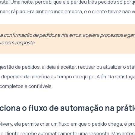
ta. Uma noite, percebi que ele perdeu três pedidos só por
er rápido. Era dinheiro indo embora, e o cliente talvez não v
a confirmação de pedidos evita erros, acelera processos e ga
ue sem resposta.
tão de pedidos, a ideia é aceitar, recusar ou atualizar o st
 depender da memória ou tempo da equipe. Além da satisfação
 completos e confiáveis.
iona o fluxo de automação na prát
livery, ela permite criar um fluxo em que o pedido chega, é 
l e o cliente recebe automaticamente uma resposta. Mas antes