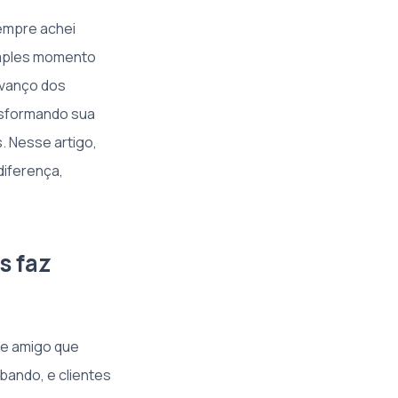
sempre achei
imples momento
 avanço dos
nsformando sua
. Nesse artigo,
diferença,
s faz
te amigo que
bando, e clientes