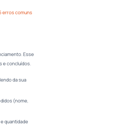
5 erros comuns
enciamento. Esse
s e concluídos.
ndendo da sua
edidos (nome,
 e quantidade