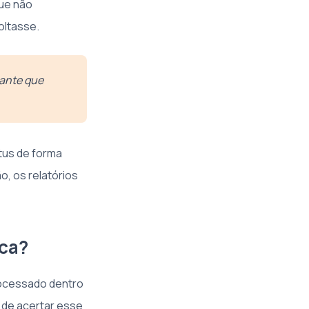
que não
oltasse.
rante que
atus de forma
, os relatórios
ica?
processado dentro
 de acertar esse