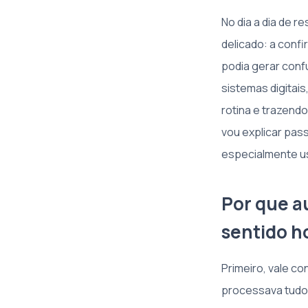
No dia a dia de r
delicado: a con
podia gerar confu
sistemas digitai
rotina e trazend
vou explicar pas
especialmente us
Por que a
sentido h
Primeiro, vale c
processava tudo 