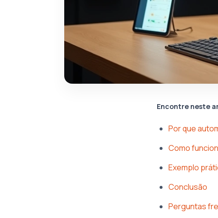
Encontre neste a
Por que autom
Como funciona
Exemplo práti
Conclusão
Perguntas fr