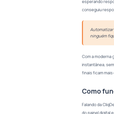
esperando respos
conseguiu respond
Automatizar 
ninguém fiq
Com a moderna ges
instantânea, sem
finais ficam mais
Como func
Falando da CliqDe
do painel digita